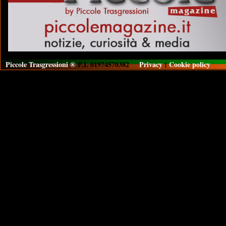
Piccole Trasgressioni ®
P.I. 01974570382
Privacy
|
Cookie policy